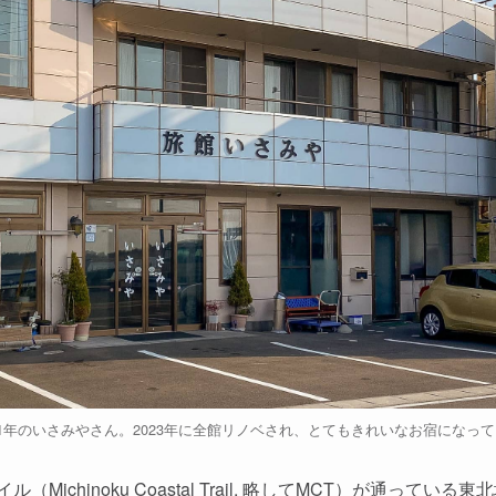
21年のいさみやさん。2023年に全館リノベされ、とてもきれいなお宿になっ
ichinoku Coastal Trail, 略してMCT）が通ってい