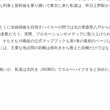
ら列車と新幹線を乗り継いで東京に来た私達は、昨日上野駅か
とくに全線踏破を目指すハイカーの間では北の青森県八戸から
ルートが圧倒的多数だろう。実際、プロモーションやメディアに取り上
る。そもそも10冊組の公式マップブックも第1巻の最初のページ
には、主要な地点間の距離は南向きから数えた距離だけではな
無いが、私達は北向き（NOBO）でスルーハイクすると決めた