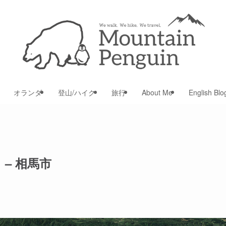
オランダ
登山/ハイク
旅行
About Me
English Blo
– 相馬市