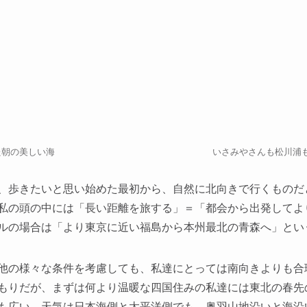
た朝の美しい海
いさみやさんも松川浦
、歩きたいと思い始めた最初から、自然に北向きで行くものだ
私の頭の中には「長い距離を旅する」＝「都会から出発してよ
ルの場合は「より東京に近い福島から本州最北の青森へ」とい
他の様々な条件を考慮しても、私達にとっては南向きよりも合
もりだが、まずは何より温暖な四国住みの私達には東北の春先
も広い。天気は日本海側と太平洋側でも、奥羽山地沿いと海沿