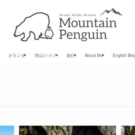
オランダ
登山/ハイク
旅行
About Me
English Blo