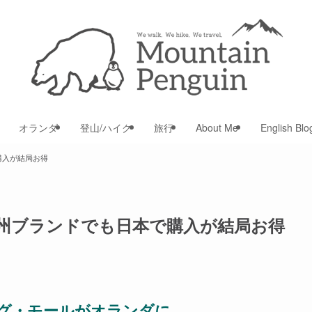
オランダ
登山/ハイク
旅行
About Me
English Blo
購入が結局お得
州ブランドでも日本で購入が結局お得
グ・モールがオランダに