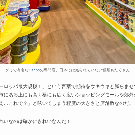
グミで有名な
Haribo
の専門店。日本では売られていない種類もたくさん
ーロッパ最大規模！」という言葉で期待をウキウキと膨らませ
市にある上にも高く横にも広く広いショッピングモールや郊外
え…これで？」と呟いてしまう程度の大きさと店舗数なのだ。
れいなのは確かにきれいなんだ！